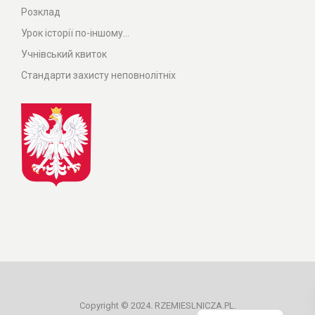
Розклад
Урок історії по-іншому...
Учнівський квиток
Стандарти захисту неповнолітніх
Polish
Copyright © 2024. RZEMIESLNICZA.PL.