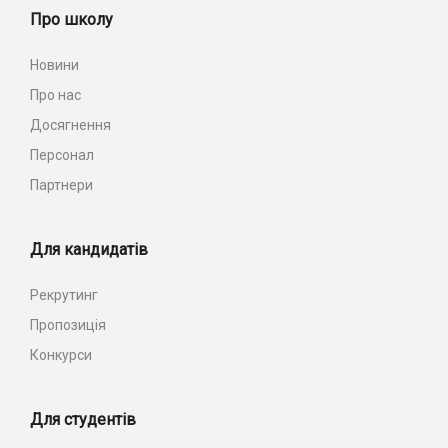
Про школу
Новини
Про нас
Досягнення
Персонал
Партнери
Для кандидатів
Рекрутинг
Пропозиція
Конкурси
Для студентів