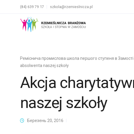
(84) 639 79 17
szkola@rzemieslnicza.pl
Реміснича промислова школа першого ступеня в Замості
absolwenta naszej szkoły
Akcja charytatyw
naszej szkoły
Березень 20, 2016