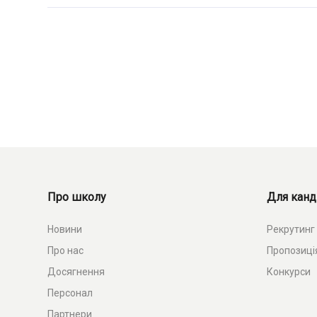
Про школу
Для канд
Новини
Рекрутинг
Про нас
Пропозиці
Досягнення
Конкурси
Персонал
Партнери