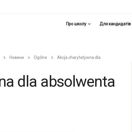
Про школу
Для кандидатів
Новини
Ogólne
Akcja charytatywna dla
na dla absolwenta