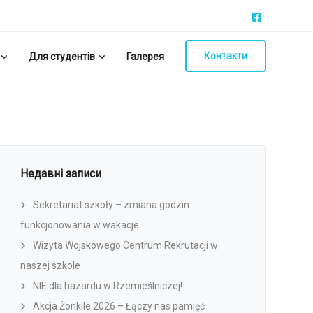
Контакти
Для студентів
Галерея
Недавні записи
Sekretariat szkoły – zmiana godzin
funkcjonowania w wakacje
Wizyta Wojskowego Centrum Rekrutacji w
naszej szkole
NIE dla hazardu w Rzemieślniczej!
Akcja Żonkile 2026 – Łączy nas pamięć