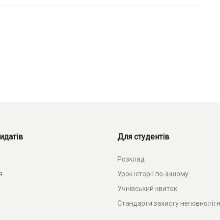
идатів
Для студентів
Розклад
я
Урок історії по-іншому...
Учнівський квиток
Стандарти захисту неповнолітн