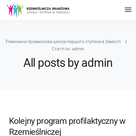
Пер
до
наві
Реміснича промислова школа першого ступеня в Замості
Статті по: admin
All posts by admin
Kolejny program profilaktyczny w
Rzemieślniczej