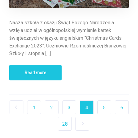
Nasza szkoła z okazji Świąt Bożego Narodzenia
wzięła udział w ogólnopolskiej wymianie kartek
świątecznych w języku angielskim “Christmas Cards
Exchange 2023”. Uczniowie Rzemieślniczej Branżowej
Szkoły I stopnia […]
Read more
1
2
3
4
5
6
28
...