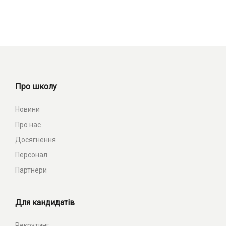
Про школу
Новини
Про нас
Досягнення
Персонал
Партнери
Для кандидатів
Рекрутинг