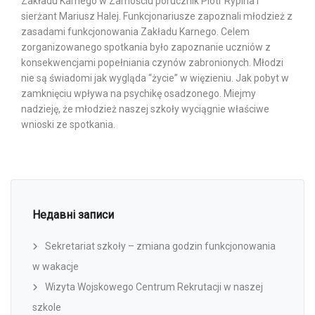
Zakładu Karnego w Zamościu porucznik Piotr Rypina i
sierżant Mariusz Halej. Funkcjonariusze zapoznali młodzież z
zasadami funkcjonowania Zakładu Karnego. Celem
zorganizowanego spotkania było zapoznanie uczniów z
konsekwencjami popełniania czynów zabronionych. Młodzi
nie są świadomi jak wygląda “życie” w więzieniu. Jak pobyt w
zamknięciu wpływa na psychikę osadzonego. Miejmy
nadzieję, że młodzież naszej szkoły wyciągnie właściwe
wnioski ze spotkania.
Недавні записи
Sekretariat szkoły – zmiana godzin funkcjonowania
w wakacje
Wizyta Wojskowego Centrum Rekrutacji w naszej
szkole