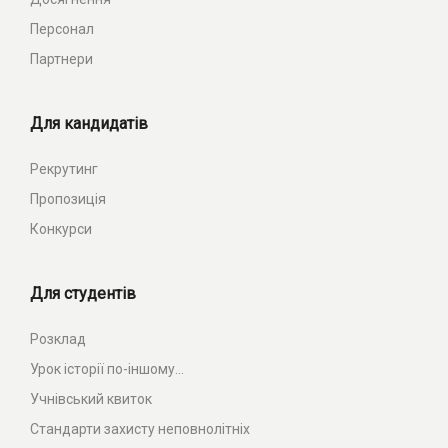
Персонал
Партнери
Для кандидатів
Рекрутинг
Пропозиція
Конкурси
Для студентів
Розклад
Урок історії по-іншому...
Учнівський квиток
Стандарти захисту неповнолітніх