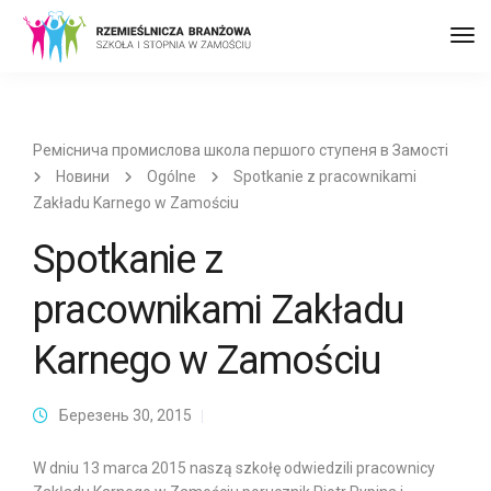
Пер
до
наві
Реміснича промислова школа першого ступеня в Замості
Новини
Ogólne
Spotkanie z pracownikami
Zakładu Karnego w Zamościu
Spotkanie z
pracownikami Zakładu
Karnego w Zamościu
Березень 30, 2015
W dniu 13 marca 2015 naszą szkołę odwiedzili pracownicy