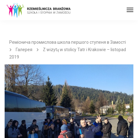
Пер
до
наві
Реміснича промислова школа першого ступеня в Замості
Галерея
Z wizytą w stolicy Tatr i Krakowie – listopad
2019