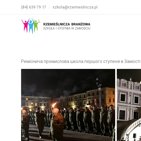
(84) 639 79 17
szkola@rzemieslnicza.pl
Реміснича промислова школа першого ступеня в Замості