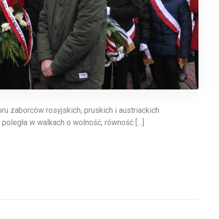
oru zaborców rosyjskich, pruskich i austriackich
w poległa w walkach o wolność, równość […]