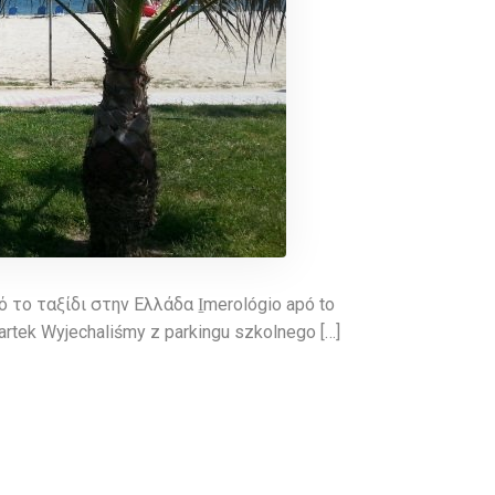
ο ταξίδι στην Ελλάδα I̱merológio apó to
wartek Wyjechaliśmy z parkingu szkolnego […]