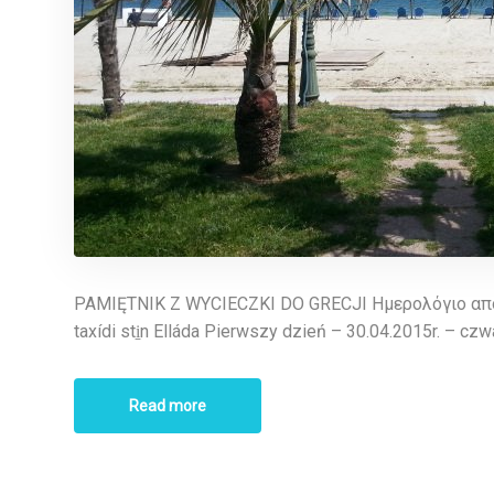
PAMIĘTNIK Z WYCIECZKI DO GRECJI Ημερολόγιο από τ
taxídi sti̱n Elláda Pierwszy dzień – 30.04.2015r. – cz
Read more