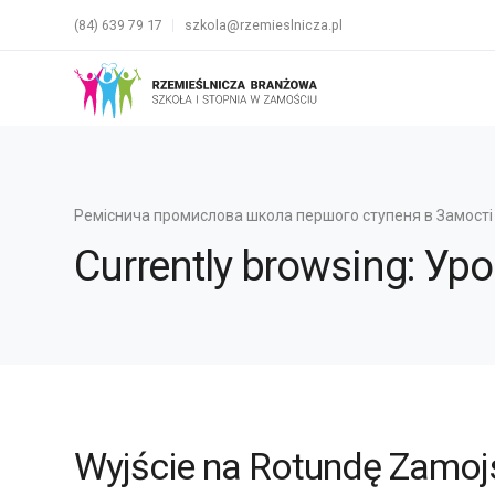
(84) 639 79 17
szkola@rzemieslnicza.pl
Реміснича промислова школа першого ступеня в Замості
Currently browsing: Уро
Wyjście na Rotundę Zamoj