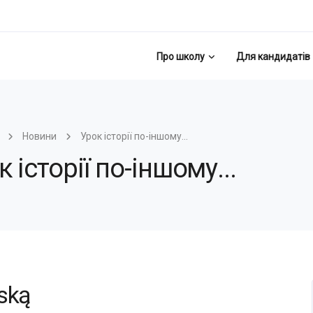
Про школу
Для кандидатів
Новини
Урок історії по-іншому...
к історії по-іншому...
ską